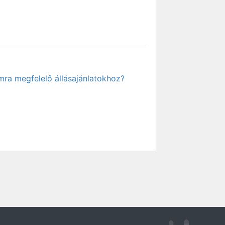
mra megfelelő állásajánlatokhoz?