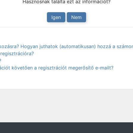
Hasznosnak találta ezt az információt?
Igen
Nem
atkozásra? Hogyan juthatok (automatikusan) hozzá a számo
regisztrációra?
?
ciót követően a regisztrációt megerősítő e-mailt?