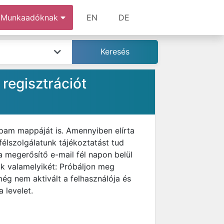
Munkaadóknak
EN
DE
regisztrációt
Spam mappáját is. Amennyiben elírta
félszolgálatunk tájékoztatást tud
a megerősítő e-mail fél napon belül
ok valamelyikét: Próbáljon meg
még nem aktivált a felhasználója és
 levelet.