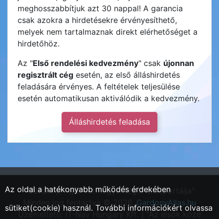
meghosszabbítjuk azt 30 nappal! A garancia
csak azokra a hirdetésekre érvényesíthető,
melyek nem tartalmaznak direkt elérhetőséget a
hirdetőhöz.
Az "
Első rendelési kedvezmény
" csak
újonnan
regisztrált cég
esetén, az első álláshirdetés
feladására érvényes. A feltételek teljesülése
esetén automatikusan aktiválódik a kedvezmény.
Álláshirdetés feladása
Az oldal a hatékonyabb működés érdekében
"Gárdony, Fejér vármegyei régió állásportálja"
Minden jog fentartva © 2026.
GardonyAllas.hu
sütiket(cookie) használ. További információkért olvassa
Üzemeltető: IT-Nav Hungary Kft. | "Az elsők közé