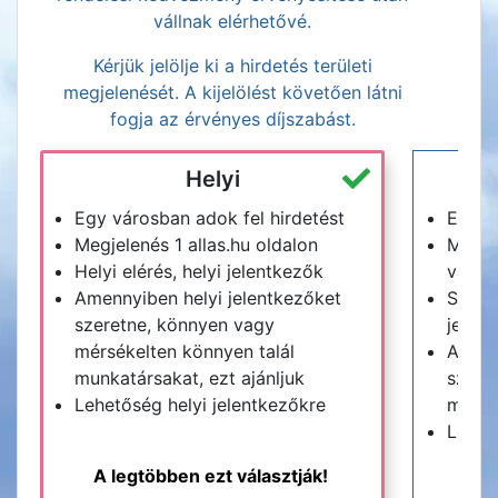
vállnak elérhetővé.
Kérjük jelölje ki a hirdetés területi
megjelenését. A kijelölést követően látni
fogja az érvényes díjszabást.
Helyi
Egy városban adok fel hirdetést
Egy m
Megjelenés 1 allas.hu oldalon
Megje
Helyi elérés, helyi jelentkezők
vagy a
Amennyiben helyi jelentkezőket
Széle
szeretne, könnyen vagy
jelen
mérsékelten könnyen talál
Amenn
munkatársakat, ezt ajánljuk
szeret
Lehetőség helyi jelentkezőkre
munkat
Lehet
A legtöbben ezt választják!
M