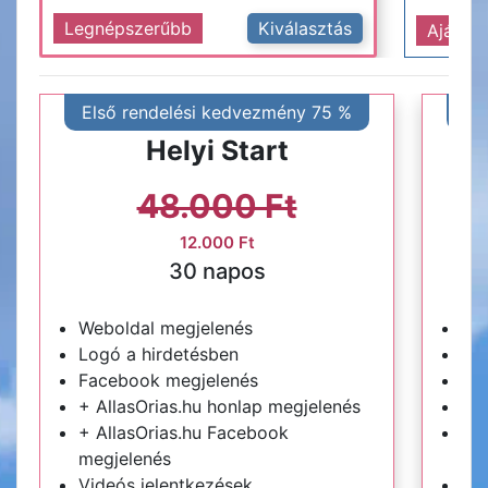
Legnépszerűbb
Kiválasztás
Ajánlot
Első rendelési kedvezmény 75 %
El
Helyi Start
48.000 Ft
12.000 Ft
30 napos
Weboldal megjelenés
We
Logó a hirdetésben
Log
Facebook megjelenés
Fa
+ AllasOrias.hu honlap megjelenés
+ A
+ AllasOrias.hu Facebook
+ A
megjelenés
me
Videós jelentkezések
Vid