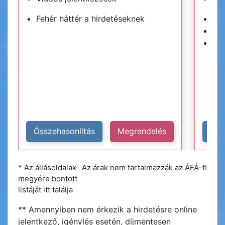
Fehér háttér a hirdetéseknek
Kék
Hir
Plu
Összehasonlítás
Megrendelés
Öss
* Az állásoldalak
Az árak nem tartalmazzák az ÁFÁ-t!
megyére bontott
listáját itt találja
** Amennyiben nem érkezik a hirdetésre online
jelentkező, igénylés esetén, díjmentesen