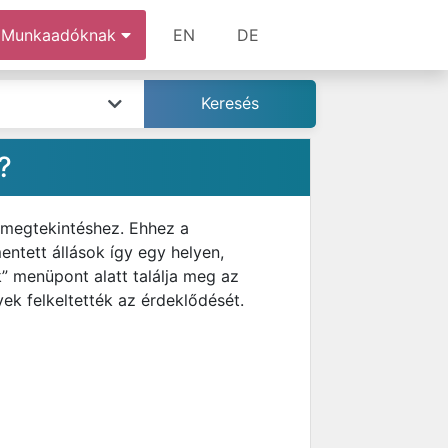
Munkaadóknak
EN
DE
?
 megtekintéshez. Ehhez a
mentett állások így egy helyen,
” menüpont alatt találja meg az
ek felkeltették az érdeklődését.