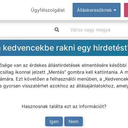
Ügyfélszolgálat
Álláskeresőknek
 kedvencekbe rakni egy hirdetést
tősége van az érdekes álláshirdetések elmentésére későbbi
, csillag ikonnal jelzett „Mentés” gombra kell kattintania. A 
ámára. Ezt követően a felhasználói menüben, a „Kedvencek
is gyorsan visszatérhet azokhoz az állásajánlatokhoz, amely
Hasznosnak találta ezt az információt?
Igen
Nem