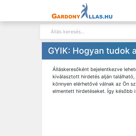
GYIK: Hogyan tudok a
Álláskeresőként bejelentkezve lehe
kiválasztott hirdetés alján található
könnyen elérhetővé válnak az Ön sz
elmentett hirdetéseket. Így később 