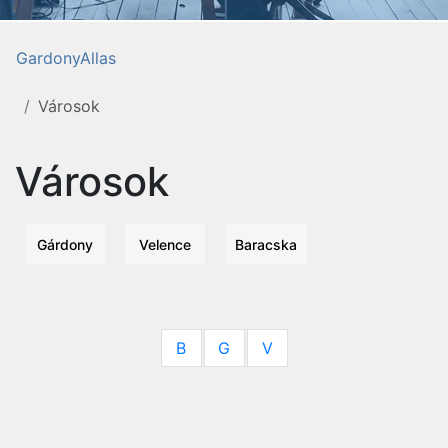
GardonyAllas
Városok
Városok
Gárdony
Velence
Baracska
B
G
V