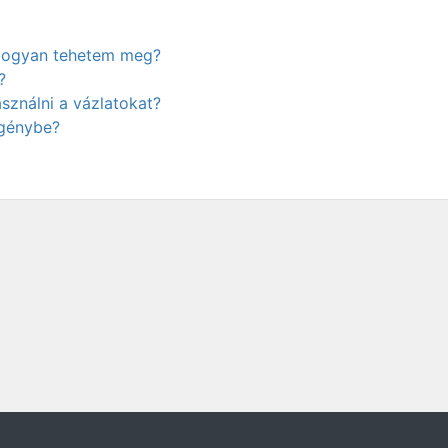
. Hogyan tehetem meg?
?
ználni a vázlatokat?
igénybe?