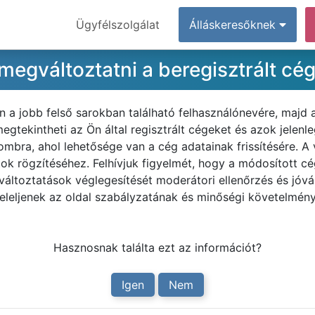
Ügyfélszolgálat
Álláskeresőknek
gváltoztatni a beregisztrált cég
n a jobb felső sarokban található felhasználónevére, majd
megtekintheti az Ön által regisztrált cégeket és azok jelenl
gombra, ahol lehetősége van a cég adatainak frissítésére. A
ok rögzítéséhez. Felhívjuk figyelmét, hogy a módosított 
 változtatások véglegesítését moderátori ellenőrzés és jó
leljenek az oldal szabályzatának és minőségi követelmény
Hasznosnak találta ezt az információt?
Igen
Nem