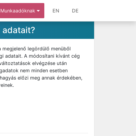
Munkaadóknak
EN
DE
 adatait?
 a megjelenő legördülő menüből
egi adatait. A módosítani kívánt cég
 változtatások elvégzése után
cégadatok nem minden esetben
váhagyás előzi meg annak érdekében,
einek.