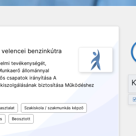
 velencei benzinkútra
delmi tevékenységét,
unkaerő állománnyal
fős csapatok irányítása A
K
kiszolgálásának biztosítása Működéshez
asztalat
Szakiskola / szakmunkás képző
os
Beosztott