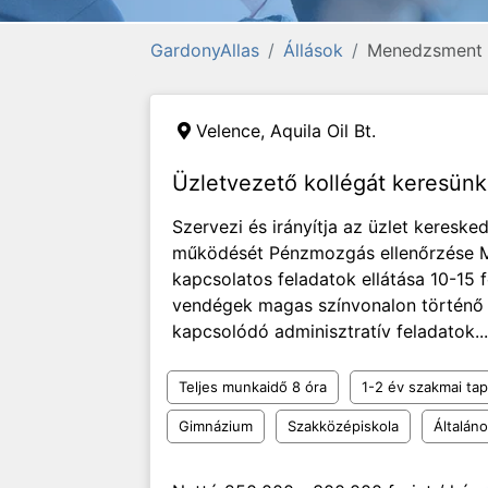
GardonyAllas
Állások
Menedzsment
Velence,
Aquila Oil Bt.
Üzletvezető kollégát keresünk
Szervezi és irányítja az üzlet kereske
működését Pénzmozgás ellenőrzése M
kapcsolatos feladatok ellátása 10-15 
vendégek magas színvonalon történő 
kapcsolódó adminisztratív feladatok...
Teljes munkaidő 8 óra
1-2 év szakmai tap
Gimnázium
Szakközépiskola
Általán