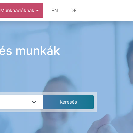
Munkaadóknak
EN
DE
 és munkák